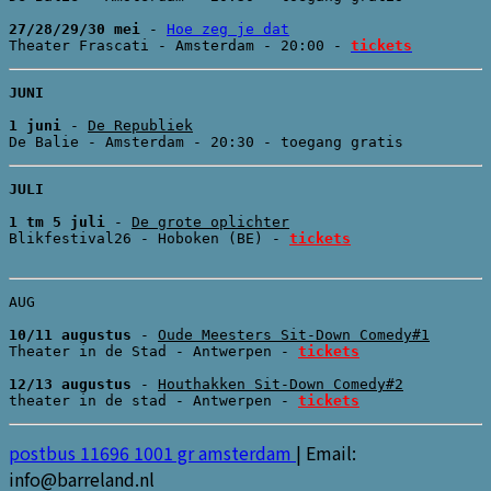
27/28/29/30 mei
 - 
Hoe zeg je dat
Theater Frascati - Amsterdam - 20:00 - 
tickets
1 juni
 - 
De Republiek
JULI
1 tm 5 juli
 - 
De grote oplichter
Blikfestival26 - Hoboken (BE) - 
tickets
AUG

10/11 augustus
 - 
Oude Meesters Sit-Down Comedy#1
Theater in de Stad - Antwerpen - 
tickets
12/13 augustus 
- 
Houthakken Sit-Down Comedy#2
theater in de stad - Antwerpen - 
tickets
postbus 11696 1001 gr amsterdam
|
Email:
info@barreland.nl